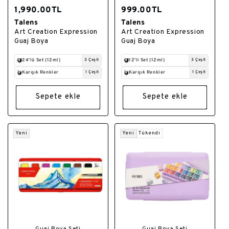
1,990.00TL
999.00TL
Talens
Talens
Satıcı:
Satıcı:
Art Creation Expression
Art Creation Expression
Guaj Boya
Guaj Boya
24'lü Set (12ml)
3 Çeşit
12'li Set (12ml)
3 Çeşit
Karışık Renkler
1 Çeşit
Karışık Renkler
1 Çeşit
Sepete ekle
Sepete ekle
Yeni
Yeni
Tükendi
Guaj Boya Seti
Guaj Boya Seti