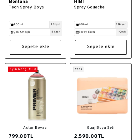
Montana
HIMI
Satıcı:
Satıcı:
Tech Sprey Boya
Spray Gouache
400ml
1 Boyut
100ml
1 Boyut
Çok Amaçlı
5 Çeşit
Sprey Form
1 Çeşit
Sepete ekle
Sepete ekle
Ayın Rengi %20
Yeni
Astar Boyası
Guaj Boya Seti
799.00TL
2,590.00TL