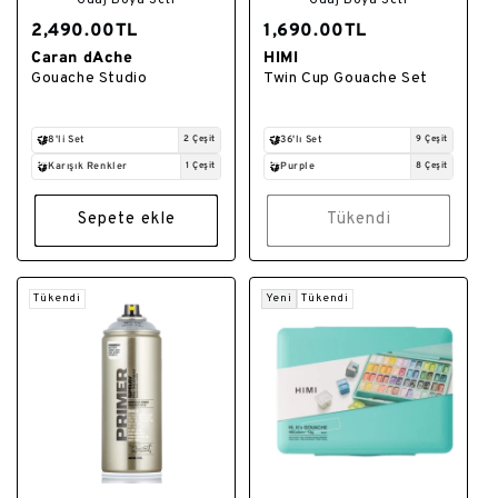
2,490.00TL
1,690.00TL
Caran dAche
HIMI
Satıcı:
Satıcı:
Gouache Studio
Twin Cup Gouache Set
8'li Set
2 Çeşit
36'lı Set
9 Çeşit
Karışık Renkler
1 Çeşit
Purple
8 Çeşit
Sepete ekle
Tükendi
Tükendi
Yeni
Tükendi