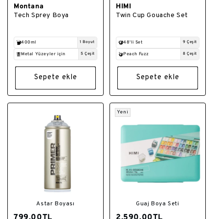
Montana
HIMI
Satıcı:
Satıcı:
Tech Sprey Boya
Twin Cup Gouache Set
400ml
1 Boyut
48'li Set
9 Çeşit
Metal Yüzeyler için
5 Çeşit
Peach Fuzz
8 Çeşit
Sepete ekle
Sepete ekle
Yeni
Astar Boyası
Guaj Boya Seti
799.00TL
2,590.00TL