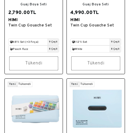
Guaj Boya Seti
Guaj Boya Seti
2,790.00TL
4,990.00TL
HIMI
HIMI
Satıcı:
Satıcı:
Twin Cup Gouache Set
Twin Cup Gouache Set
48'li Set (+3 Fırça)
9 Çeşit
112'li Set
9 Çeşit
Peach Fuzz
8 Çeşit
White
8 Çeşit
Tükendi
Tükendi
Yeni
Tükendi
Yeni
Tükendi