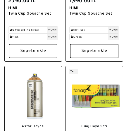
2,790.00TL
1,990.00TL
HIMI
HIMI
Satıcı:
Satıcı:
Twin Cup Gouache Set
Twin Cup Gouache Set
24'lü Set (+3 Fırça)
9 Çeşit
18'li Set
9 Çeşit
Pink
8 Çeşit
Green
8 Çeşit
Sepete ekle
Sepete ekle
Yeni
Astar Boyası
Guaj Boya Seti