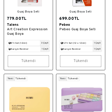
Guaj Boya Seti
Guaj Boya Seti
779.00TL
699.00TL
Talens
Pebeo
Satıcı:
Satıcı:
Art Creation Expression
Pebeo Guaj Boya Seti
Guaj Boya
8'li Set (12ml)
3 Çeşit
12'li Set (12 x 12ml)
1 Çeşit
Karışık Renkler
1 Çeşit
Karışık Renkler
1 Çeşit
Tükendi
Tükendi
Yeni
Tükendi
Yeni
Tükendi