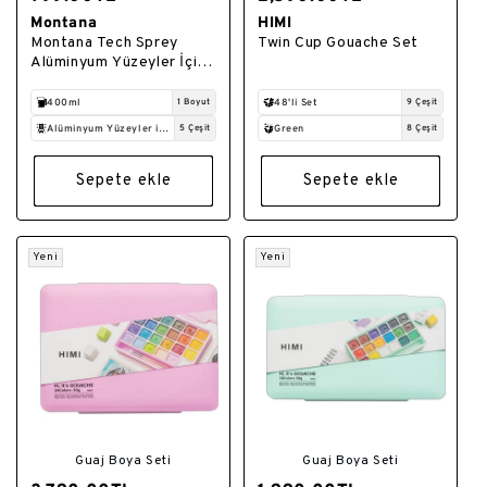
Montana
HIMI
Satıcı:
Satıcı:
Montana Tech Sprey
Twin Cup Gouache Set
Alüminyum Yüzeyler İçin
Astar Boya 400ml
T2450
400ml
1 Boyut
48'li Set
9 Çeşit
Alüminyum Yüzeyler için
5 Çeşit
Green
8 Çeşit
Sepete ekle
Sepete ekle
Yeni
Yeni
Guaj Boya Seti
Guaj Boya Seti