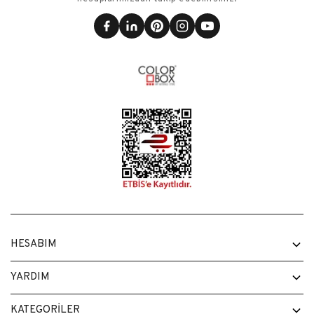
HESABIM
Hesabım
YARDIM
Sipariş Geçmişim
İletişim
KATEGORİLER
Sipariş Takibi