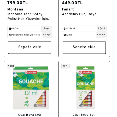
799.00TL
449.00TL
Montana
Fanart
Satıcı:
Satıcı:
Montana Tech Spray
Academy Guaj Boya
Polistiren Yüzeyler İçin
Astar Boya 400ml
T2200
400ml
1 Boyut
12 Renk
1 Çeşit
Polistiren Yüzeyler için
5 Çeşit
12ml
1 Boyut
Sepete ekle
Sepete ekle
Yeni
Yeni
Guaj Boya Seti
Guaj Boya Seti