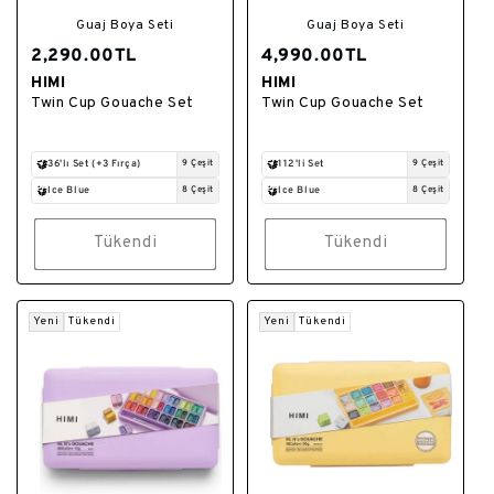
Guaj Boya Seti
Guaj Boya Seti
2,290.00TL
4,990.00TL
HIMI
HIMI
Satıcı:
Satıcı:
Twin Cup Gouache Set
Twin Cup Gouache Set
36'lı Set (+3 Fırça)
9 Çeşit
112'li Set
9 Çeşit
Ice Blue
8 Çeşit
Ice Blue
8 Çeşit
Tükendi
Tükendi
Yeni
Tükendi
Yeni
Tükendi