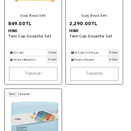
Guaj Boya Seti
Guaj Boya Seti
849.00TL
2,290.00TL
HIMI
HIMI
Satıcı:
Satıcı:
Twin Cup Gouache Set
Twin Cup Gouache Set
12'li Set
9 Çeşit
18'li Set (+3 Fırça)
9 Çeşit
Yellow (Metallic)
8 Çeşit
Purple (Pastel)
8 Çeşit
Tükendi
Tükendi
Yeni
Tükendi