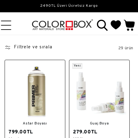
İçeriğe
2490TL Üzeri Ücretsiz Kargo
atla
Sepet
Filtrele ve sırala
29 ürün
Yeni
Astar Boyası
Guaj Boya
799.00TL
279.00TL