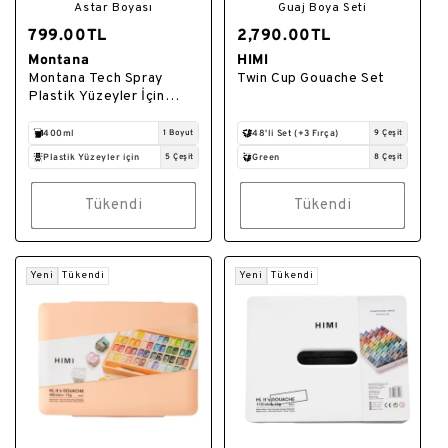
Astar Boyası
Guaj Boya Seti
799.00TL
2,790.00TL
Montana
HIMI
Satıcı:
Satıcı:
Montana Tech Spray
Twin Cup Gouache Set
Plastik Yüzeyler İçin
Astar Boya 400ml
T2000
400ml
1 Boyut
48'li Set (+3 Fırça)
9 Çeşit
Plastik Yüzeyler için
5 Çeşit
Green
8 Çeşit
Tükendi
Tükendi
Yeni
Tükendi
Yeni
Tükendi