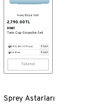
Guaj Boya Seti
2,790.00TL
HIMI
Satıcı:
Twin Cup Gouache Set
24'lü Set (+3 Fırça)
9 Çeşit
Ice Blue
8 Çeşit
Tükendi
Sprey Astarları
K
o