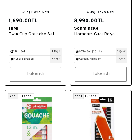
Guaj Boya Seti
Guaj Boya Seti
1,690.00TL
8,990.00TL
HIMI
Schmincke
Satıcı:
Satıcı:
Twin Cup Gouache Set
Horadam Guaj Boya
18'li Set
9 Çeşit
10'lu Set (15ml)
1 Çeşit
Purple (Pastel)
8 Çeşit
Karışık Renkler
1 Çeşit
Tükendi
Tükendi
Yeni
Tükendi
Yeni
Tükendi