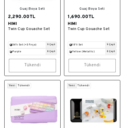
Guaj Boya Seti
Guaj Boya Seti
2,290.00TL
1,690.00TL
HIMI
HIMI
Satıcı:
Satıcı:
Twin Cup Gouache Set
Twin Cup Gouache Set
36'lı Set (+3 Fırça)
9 Çeşit
18'li Set
9 Çeşit
Purple
8 Çeşit
Yellow (Metallic)
8 Çeşit
Tükendi
Tükendi
Yeni
Tükendi
Yeni
Tükendi